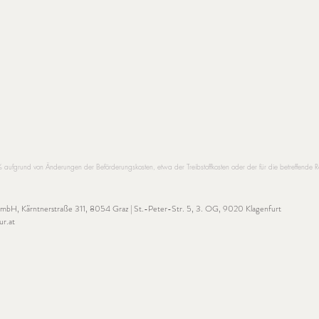
grund von Änderungen der Beförderungskosten, etwa der Treibstoffkosten oder der für die betreffende
 GmbH,
Kärntnerstraße 311, 8054 Graz | St.-Peter-Str. 5, 3. OG, 9020 Klagenfurt
ur.at