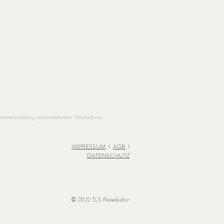
 Reiseveranstaltung anzuwendenden Wechselkurse.
IMPRESSUM
I
AGB
I
DATENSCHUTZ
© 2022 TLS Reisekultur