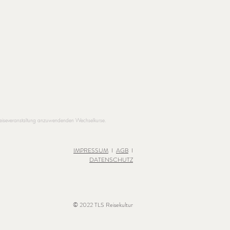
 Reiseveranstaltung anzuwendenden Wechselkurse.
IMPRESSUM
I
AGB
I
DATENSCHUTZ
© 2022 TLS Reisekultur