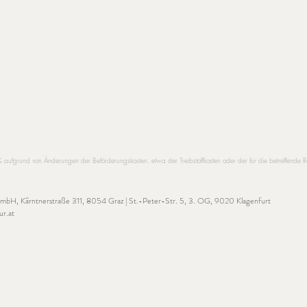
grund von Änderungen der Beförderungskosten, etwa der Treibstoffkosten oder der für die betreffende
 GmbH,
Kärntnerstraße 311, 8054 Graz | St.-Peter-Str. 5, 3. OG, 9020 Klagenfurt
ur.at