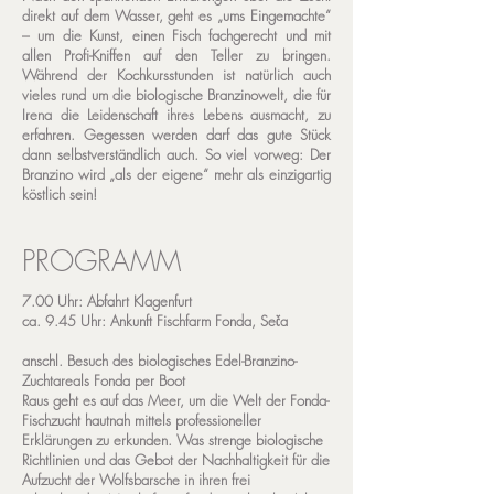
direkt auf dem Wasser, geht es „ums Eingemachte“
– um die Kunst, einen Fisch fachgerecht und mit
allen Profi-Kniffen auf den Teller zu bringen.
Während der Kochkursstunden ist natürlich auch
vieles rund um die biologische Branzinowelt, die für
Irena die Leidenschaft ihres Lebens ausmacht, zu
erfahren. Gegessen werden darf das gute Stück
dann selbstverständlich auch. So viel vorweg: Der
Branzino wird „als der eigene“ mehr als einzigartig
köstlich sein!
PROGRAMM
7.00 Uhr: Abfahrt Klagenfurt
ca. 9.45 Uhr: Ankunft Fischfarm Fonda, Seča
anschl. Besuch des biologisches Edel-Branzino-
Zuchtareals Fonda per Boot
Raus geht es auf das Meer, um die Welt der Fonda-
Fischzucht hautnah mittels professioneller
Erklärungen zu erkunden. Was strenge biologische
Richtlinien und das Gebot der Nachhaltigkeit für die
Aufzucht der Wolfsbarsche in ihren frei