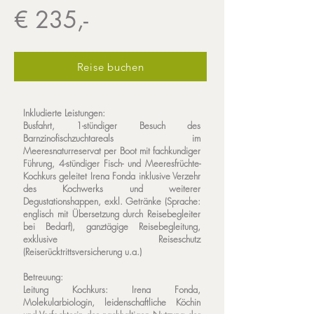
€ 235,-
Reise buchen
Inkludierte Leistungen:
Busfahrt, 1-stündiger Besuch des
Barnzinofischzuchtareals im
Meeresnaturreservat per Boot mit fachkundiger
Führung, 4-stündiger Fisch- und Meeresfrüchte-
Kochkurs geleitet Irena Fonda inklusive Verzehr
des Kochwerks und weiterer
Degustationshappen, exkl. Getränke (Sprache:
englisch mit Übersetzung durch Reisebegleiter
bei Bedarf), ganztägige Reisebegleitung,
exklusive Reiseschutz
(Reiserücktrittsversicherung u.a.)
Betreuung:
Leitung Kochkurs:
Irena Fonda,
Molekularbiologin, leidenschaftliche Köchin