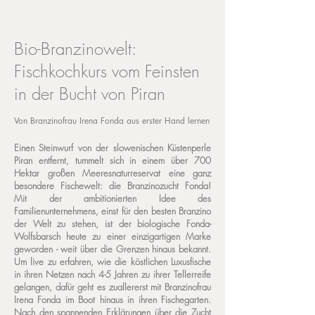
Bio-Branzinowelt:
Fischkochkurs vom Feinsten
in der Bucht von Piran
Von Branzinofrau Irena Fonda aus erster Hand lernen
Einen Steinwurf von der slowenischen Küstenperle
Piran entfernt, tummelt sich in einem über 700
Hektar großen Meeresnaturreservat eine ganz
besondere Fischewelt: die Branzinozucht Fonda!
Mit der ambitionierten Idee des
Familienunternehmens, einst für den besten Branzino
der Welt zu stehen, ist der biologische Fonda-
Wolfsbarsch heute zu einer einzigartigen Marke
geworden - weit über die Grenzen hinaus bekannt.
Um live zu erfahren, wie die köstlichen Luxusfische
in ihren Netzen nach 4-5 Jahren zu ihrer Tellerreife
gelangen, dafür geht es zuallererst mit Branzinofrau
Irena Fonda im Boot hinaus in ihren Fischegarten.
Nach den spannenden Erklärungen über die Zucht