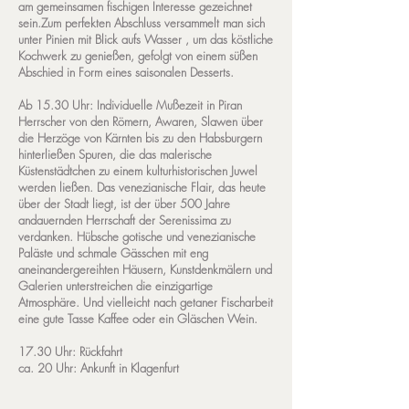
am gemeinsamen fischigen Interesse gezeichnet
sein.Zum perfekten Abschluss versammelt man sich
unter Pinien mit Blick aufs Wasser , um das köstliche
Kochwerk zu genießen, gefolgt von einem süßen
Abschied in Form eines saisonalen Desserts.
Ab 15.30 Uhr: Individuelle Mußezeit in Piran
Herrscher von den Römern, Awaren, Slawen über
die Herzöge von Kärnten bis zu den Habsburgern
hinterließen Spuren, die das malerische
Küstenstädtchen zu einem kulturhistorischen Juwel
werden ließen. Das venezianische Flair, das heute
über der Stadt liegt, ist der über 500 Jahre
andauernden Herrschaft der Serenissima zu
verdanken. Hübsche gotische und venezianische
Paläste und schmale Gässchen mit eng
aneinandergereihten Häusern, Kunstdenkmälern und
Galerien unterstreichen die einzigartige
Atmosphäre. Und vielleicht nach getaner Fischarbeit
eine gute Tasse Kaffee oder ein Gläschen Wein.
17.30 Uhr: Rückfahrt
ca. 20 Uhr: Ankunft in Klagenfurt