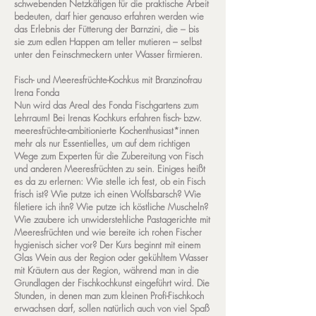
schwebenden Netzkäfigen für die praktische Arbeit
bedeuten, darf hier genauso erfahren werden wie
das Erlebnis der Fütterung der Barnzini, die – bis
sie zum edlen Happen am teller mutieren – selbst
unter den Feinschmeckern unter Wasser firmieren.
Fisch- und Meeresfrüchte-Kochkus mit Branzinofrau
Irena Fonda
Nun wird das Areal des Fonda Fischgartens zum
Lehrraum! Bei Irenas Kochkurs erfahren fisch- bzw.
meeresfrüchte-ambitionierte Kochenthusiast*innen
mehr als nur Essentielles, um auf dem richtigen
Wege zum Experten für die Zubereitung von Fisch
und anderen Meeresfrüchten zu sein. Einiges heißt
es da zu erlernen: Wie stelle ich fest, ob ein Fisch
frisch ist? Wie putze ich einen Wolfsbarsch? Wie
filetiere ich ihn? Wie putze ich köstliche Muscheln?
Wie zaubere ich unwiderstehliche Pastagerichte mit
Meeresfrüchten und wie bereite ich rohen Fischer
hygienisch sicher vor? Der Kurs beginnt mit einem
Glas Wein aus der Region oder gekühltem Wasser
mit Kräutern aus der Region, während man in die
Grundlagen der Fischkochkunst eingeführt wird. Die
Stunden, in denen man zum kleinen Profi-Fischkoch
erwachsen darf, sollen natürlich auch von viel Spaß