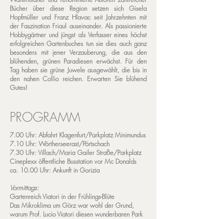
Bücher über diese Region setzen sich Gisela
Hopfmüller und Franz Hlavac seit Jahrzehnten mit
der Faszination Friaul auseinander. Als passionierte
Hobbygärtner und jüngst als Verfasser eines höchst
erfolgreichen Gartenbuches tun sie dies auch ganz
besonders mit jener Verzauberung, die aus den
blühenden, grünen Paradiesen erwächst. Für den
Tag haben sie grüne Juwele ausgewählt, die bis in
den nahen Collio reichen. Erwarten Sie blühend
Gutes!
PROGRAMM
7.00 Uhr: Abfahrt Klagenfurt/Parkplatz Minimundus
7.10 Uhr: Wörtherseerast/Pörtschach
7.30 Uhr: Villach/Maria Gailer Straße/Parkplatz
Cineplexx öffentliche Busstation vor Mc Donalds
ca. 10.00 Uhr: Ankunft in Gorizia
Vormittags:
Gartenreich Viatori in der Frühlings-Blüte
Das Mikroklima um Görz war wohl der Grund,
warum Prof. Lucio Viatori diesen wunderbaren Park