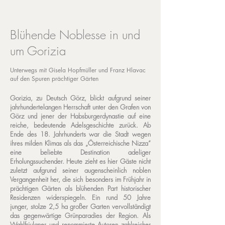
Blühende Noblesse in und
um Gorizia
Unterwegs mit Gisela Hopfmüller und Franz Hlavac
auf den Spuren prächtiger Gärten
Gorizia, zu Deutsch Görz, blickt aufgrund seiner
jahrhundertelangen Herrschaft unter den Grafen von
Görz und jener der Habsburgerdynastie auf eine
reiche, bedeutende Adelsgeschichte zurück. Ab
Ende des 18. Jahrhunderts war die Stadt wegen
ihres milden Klimas als das „Österreichische Nizza“
eine beliebte Destination adeliger
Erholungssuchender. Heute zieht es hier Gäste nicht
zuletzt aufgrund seiner augenscheinlich noblen
Vergangenheit her, die sich besonders im Frühjahr in
prächtigen Gärten als blühenden Part historischer
Residenzen widerspiegeln. Ein rund 50 Jahre
junger, stolze 2,5 ha großer Garten vervollständigt
das gegenwärtige Grünparadies der Region. Als
Wahlfriulaner und renommierte Autoren zahlreicher