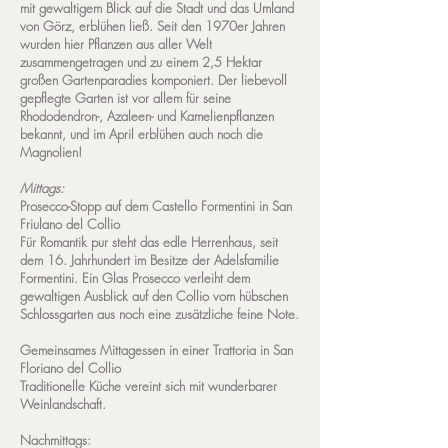
mit gewaltigem Blick auf die Stadt und das Umland
von Görz, erblühen ließ. Seit den 1970er Jahren
wurden hier Pflanzen aus aller Welt
zusammengetragen und zu einem 2,5 Hektar
großen Gartenparadies komponiert. Der liebevoll
gepflegte Garten ist vor allem für seine
Rhododendron-, Azaleen- und Kamelienpflanzen
bekannt, und im April erblühen auch noch die
Magnolien!
Mittags:
Prosecco-Stopp auf dem Castello Formentini in San
Friulano del Collio
Für Romantik pur steht das edle Herrenhaus, seit
dem 16. Jahrhundert im Besitze der Adelsfamilie
Formentini. Ein Glas Prosecco verleiht dem
gewaltigen Ausblick auf den Collio vom hübschen
Schlossgarten aus noch eine zusätzliche feine Note.
Gemeinsames Mittagessen in einer Trattoria in San
Floriano del Collio
Traditionelle Küche vereint sich mit wunderbarer
Weinlandschaft.
Nachmittags: