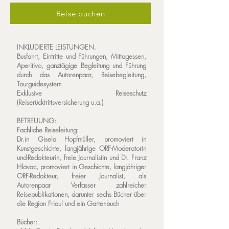
Reise buchen
INKLUDIERTE LEISTUNGEN.
Busfahrt, Eintritte und Führungen, Mittagessen,
Aperitivo, ganztägige Begleitung und Führung
durch das Autorenpaar, Reisebegleitung,
Tourguidesystem
Exklusive Reiseschutz
(Reiserücktrittsversicherung u.a.)
BETREUUNG:
Fachliche Reiseleitung:
Dr.in Gisela Hopfmüller, promoviert in
Kunstgeschichte, langjährige ORF-Moderatorin
und-Redakteurin, freie Journalistin und Dr. Franz
Hlavac, promoviert in Geschichte, langjähriger
ORF-Redakteur, freier Journalist, als
Autorenpaar Verfasser zahlreicher
Reisepublikationen, darunter sechs Bücher über
die Region Friaul und ein Gartenbuch
Bücher: