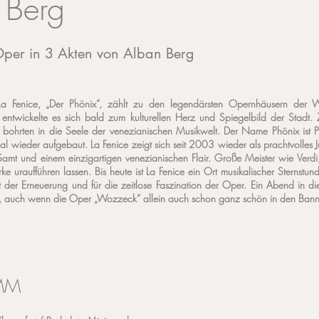
 Berg
per in 3 Akten von Alban Berg
a Fenice, „Der Phönix“, zählt zu den legendärsten Opernhäusern der 
 entwickelte es sich bald zum kulturellen Herz und Spiegelbild der Stadt. 
bohrten in die Seele der venezianischen Musikwelt. Der Name Phönix ist
al wieder aufgebaut. La Fenice zeigt sich seit 2003 wieder als prachtvolles J
Samt und einem einzigartigen venezianischen Flair. Große Meister wie Verdi, 
ke uraufführen lassen. Bis heute ist La Fenice ein Ort musikalischer Sternstun
t der Erneuerung und für die zeitlose Faszination der Oper. Ein Abend in 
k, auch wenn die Oper „Wozzeck“ allein auch schon ganz schön in den Ban
MM