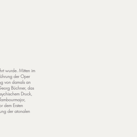
rt wurde. Mitten im
ufführung der Oper
ung von damals an
Georg Büchner, das
psychischem Druck,
 Tambourmajor,
or dem Ersten
ung der atonalen