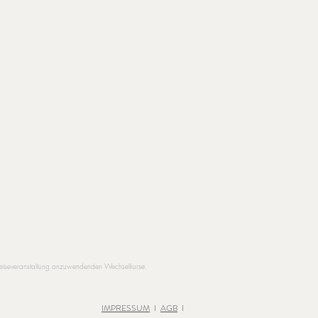
 Reiseveranstaltung anzuwendenden Wechselkurse.
IMPRESSUM
I
AGB
I