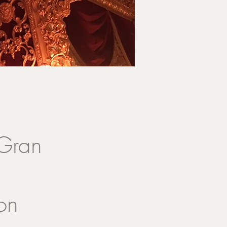
 Gran
on