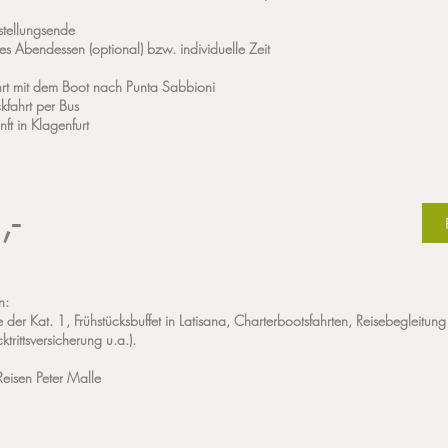
stellungsende
 Abendessen (optional) bzw. individuelle Zeit
rt mit dem Boot nach Punta Sabbioni
kfahrt per Bus
ft in Klagenfurt
,-
n:
 der Kat. 1, Frühstücksbuffet in Latisana, Charterbootsfahrten, Reisebegleitung 
ktrittsversicherung u.a.).
eisen Peter Malle