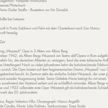
Klagenfurt/ Parkplatz Minimundus
eerast/Pörtschach
Maria Gailer Straße – Busstation vor Mc Donalds
Buffet bei Latisana
unft in Punta Sabbioni und Fahrt mit dem Charterboot nach San Marco
unft Venedig
Zeit
lung „Wozzeck“ Oper in 3 Akten von Alban Berg
mber 1942, als Alban Bergs Wozzeck am Teatro dell'Opera in Rom aufgefüh
fahr hin, die deutschen Alliierten zu verärgern, fand die erste italienische A
ges Unterfangen! Nach so vielen Jahrzehnten kehrt die bahnbrechende Erfahr
ce zurück. Die Oper basiert auf dem fragmentarischen Drama „Woyzeck“ von 
gebenheit beruht. Im Zentrum steht der einfache Soldat Wozzeck, der unter 
nd sozialer Ausgrenzung leidet. Seine Geliebte Marie betrügt ihn mit einem
unehmend den Verstand verliert und sie schließlich ermordet. Alban Bergs v
ne und 1922 vollendete erste Oper
Wozzeck
gilt als bahnbrechende Schöpf
werk des 20. Jahrhunderts.
enz, Regie: Valentino Villa, Choreograph: Marco Angelilli
e Candia, Marie: Lidia Fridman, Tambourmajor: Enea Scala