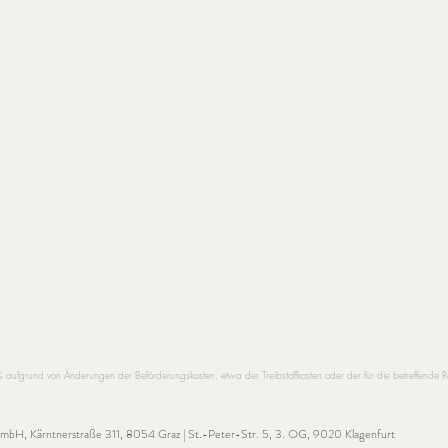
grund von Änderungen der Beförderungskosten, etwa der Treibstoffkosten oder der für die betreffende
 GmbH,
Kärntnerstraße 311, 8054 Graz | St.-Peter-Str. 5, 3. OG, 9020 Klagenfurt