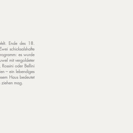
Welt. Ende des 18.
Zwei schicksalshafte
 Programm: es wurde
uwel mit vergoldeter
Rossini oder Bellini
den – ein lebendiges
diesem Haus bedeutet
n ziehen mag.