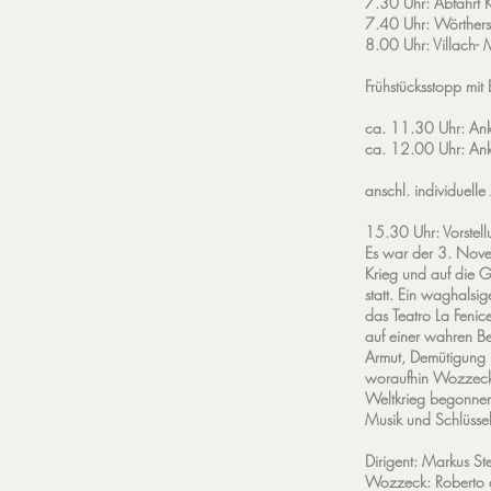
7.30 Uhr: Abfahrt 
7.40 Uhr: Wörthers
8.00 Uhr: Villach- 
Frühstücksstopp mit 
ca. 11.30 Uhr: Ank
ca. 12.00 Uhr: Ank
anschl. individuelle 
15.30 Uhr:
Vorstel
Es war der 3. Nove
Krieg und auf die Ge
statt. Ein waghalsi
das Teatro La Feni
auf einer wahren Be
Armut, Demütigung u
woraufhin Wozzeck z
Weltkrieg begonne
Musik und Schlüssel
Dirigent: Markus St
Wozzeck: Roberto d