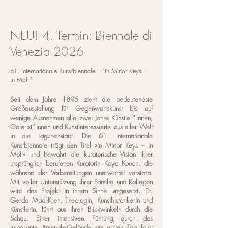
NEU! 4. Termin: Biennale di
Venezia 2026
61. Internationale Kunstbiennale – "In Minor Keys –
in Moll“
Seit dem Jahre 1895 zieht die bedeutendste
Großausstellung für Gegenwartskunst bis auf
wenige Ausnahmen alle zwei Jahre Künstler*innen,
Galerist*innen und Kunstinteressierte aus aller Welt
in die Lagunenstadt. Die 61. Internationale
Kunstbiennale trägt den Titel »In Minor Keys – in
Moll« und bewahrt die kuratorische Vision ihrer
ursprünglich berufenen Kuratorin Koyo Kouoh, die
während der Vorbereitungen unerwartet verstarb.
Mit voller Unterstützung ihrer Familie und Kollegen
wird das Projekt in ihrem Sinne umgesetzt. Dr.
Gerda Madl-Kren, Theologin, Kunsthistorikerin und
Künstlerin, führt aus ihren Blickwinkeln durch die
Schau. Einer intensiven Führung durch das
imposante Arsenale-Gelände am ersten Tag folgt