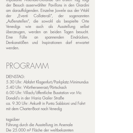
der Besuch auserwählter Pavillons in den Giardini
am darauffolgenden. Einzelne Juwele aus der Wahl
der „Eventi Collaterali“, der sogenannten
„Außenstellen“, die sowohl als bespielte Orte
Venedigs wie auch als Ausstellung selbst
überzeugen, werden an beiden Tagen besucht.
Eine Fülle an spannenden Eindrücken,
Denkanstößen und Inspirationen darf erwartet
werden.
PROGRAMM
DIENSTAG:
5.30 Uhr: Abfahrt Klagenfurt/Parkplatz Minimundus
5.40 Uhr: Wörtherseerast/Pörtschach
6.00 Uhr: Villach/öffentliche Busstation vor Mc
Donald's in der Maria Gailer Straße
ca. 9.30 Uhr: Ankunft in Punta Sabbioni und Fahrt
mit dem Charter-Boot nach Venedig
tagsüber
Führung durch die Ausstellung im Arsenale
Die 25.000 m² Fläche der weltbekannten