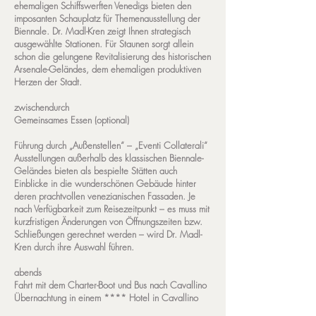
ehemaligen Schiffswerften Venedigs bieten den
imposanten Schauplatz für Themenausstellung der
Biennale. Dr. Madl-Kren zeigt Ihnen strategisch
ausgewählte Stationen. Für Staunen sorgt allein
schon die gelungene Revitalisierung des historischen
Arsenale-Geländes, dem ehemaligen produktiven
Herzen der Stadt.
zwischendurch
Gemeinsames Essen (optional)
Führung durch „Außenstellen“ – „Eventi Collaterali“
Ausstellungen außerhalb des klassischen Biennale-
Geländes bieten als bespielte Stätten auch
Einblicke in die wunderschönen Gebäude hinter
deren prachtvollen venezianischen Fassaden. Je
nach Verfügbarkeit zum Reisezeitpunkt – es muss mit
kurzfristigen Änderungen von Öffnungszeiten bzw.
Schließungen gerechnet werden – wird Dr. Madl-
Kren durch ihre Auswahl führen.
abends
Fahrt mit dem Charter-Boot und Bus nach Cavallino
Übernachtung in einem **** Hotel in Cavallino