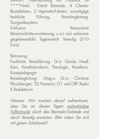
Busfahrt, Übernachtung mit Frühstück im
****Hotel, Eintritt Biennale, 4 Charter-
Bootsfahrten, 2 Vaporetto-Fahrten, zweitägige
fachliche Führung, Reisebegleitung,
Tourguidesystem.
Exklusive Reiseschutz
(Reiserücktrittsversicherung u.a.) und exklusive
gegebenenfalls Tageseintritt Venedig (5-10
Euro).
Betreuung:
Fachliche Reiseführung:
Dr.in Gerda Madl-
Kren, Kunsthistorikerin, Theologin, Künstlerin,
Kunstpädagogin
Reisebegleitung: Mag.a Dr.in Christine
Pleschberger, TLS Pionierin, Ö1 und ORF Radio
K Redakteurin
Hinweis: Wir machen darauf aufmerksam,
dass Sie an diesen Tagen
mehrstündige
Fußmärsche
durch das Biennale-Gelände und
durch Venedig erwarten. Bitte rüsten Sie sich
mit gutem Schuhwerk!