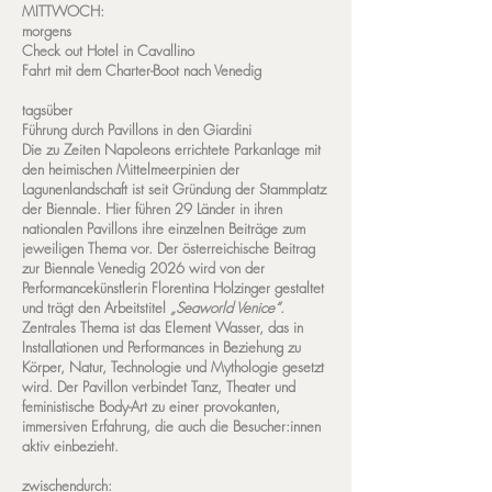
MITTWOCH:
morgens
Check out Hotel in Cavallino
Fahrt mit dem Charter-Boot nach Venedig
tagsüber
Führung durch Pavillons in den Giardini
Die zu Zeiten Napoleons errichtete Parkanlage mit
den heimischen Mittelmeerpinien der
Lagunenlandschaft ist seit Gründung der Stammplatz
der Biennale. Hier führen 29 Länder in ihren
nationalen Pavillons ihre einzelnen Beiträge zum
jeweiligen Thema vor
.
Der österreichische Beitrag
zur Biennale Venedig 2026 wird von der
Performancekünstlerin Florentina Holzinger gestaltet
und trägt den Arbeitstitel
„Seaworld Venice“
.
Zentrales Thema ist das Element Wasser, das in
Installationen und Performances in Beziehung zu
Körper, Natur, Technologie und Mythologie gesetzt
wird. Der Pavillon verbindet Tanz, Theater und
feministische Body-Art zu einer provokanten,
immersiven Erfahrung, die auch die Besucher:innen
aktiv einbezieht.
zwischendurch: