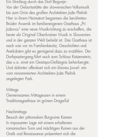
Ein Streifzug durch das Dorf Begunje:
Von der Geburtsstätte der slowenischen Volksmusik
bis zum Grün des großen Architekten Jože Plečnik
Hier in ihrem Heimatort begannen die berühmten
Brüder Avsenik im familieneigenen Gasthaus „Pri
Jožovcu“ eine neue Musikrichtung zu erschaffen, die
heute als Original Oberkrainer Musik in Slowenien
und in der ganzen Welt beliebt ist. Das Gasthaus ist
nach wie vor im Familienbesitz, Geschichten und
Anekdoten gibt es genügend dazu zu erzählen. Der
Dorfspaziergang führt auch zum Schloss Katzenstein,
das u.a. einst ein Gestapo-Gefängnis beherbergte.
Und dahinter offenbart sich ein kleines Juwel: ein
vom renommierten Architekten Jože Plečnik
angelegter Park.
Mittags
Gemeinsames Mittagessen in einem
Traditionsgasthaus im grünen Draga-Tal
Nachmittags
Besuch der pittoresken Burgruine Kamen
In imposanter Lage mit einem erhaltenen
romanischen Turm und mächtigen Ruinen aus der
Gotik und Renaissance präsentiert sich die