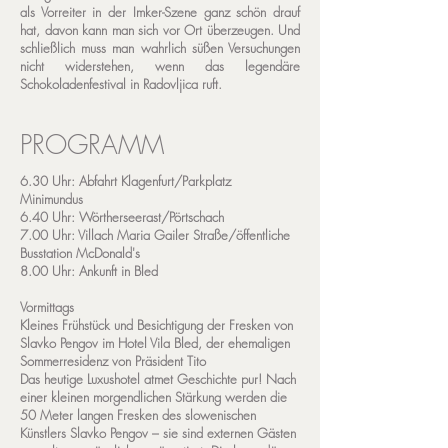
als Vorreiter in der Imker-Szene ganz schön drauf
hat, davon kann man sich vor Ort überzeugen. Und
schließlich muss man wahrlich süßen Versuchungen
nicht widerstehen, wenn das legendäre
Schokoladenfestival in Radovljica ruft.
PROGRAMM
6.30 Uhr: Abfahrt Klagenfurt/Parkplatz
Minimundus
6.40 Uhr: Wörtherseerast/Pörtschach
7.00 Uhr: Villach Maria Gailer Straße/öffentliche
Busstation McDonald's
8.00 Uhr: Ankunft in Bled
Vormittags
Kleines Frühstück und Besichtigung der Fresken von
Slavko Pengov im Hotel Vila Bled, der ehemaligen
Sommerresidenz von Präsident Tito
Das heutige Luxushotel atmet Geschichte pur! Nach
einer kleinen morgendlichen Stärkung werden die
50 Meter langen Fresken des slowenischen
Künstlers Slavko Pengov – sie sind externen Gästen