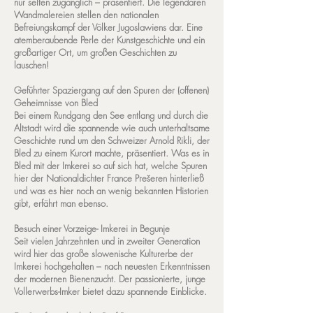
nur selten zugänglich – präsentiert. Die legendären
Wandmalereien stellen den nationalen
Befreiungskampf der Völker Jugoslawiens dar. Eine
atemberaubende Perle der Kunstgeschichte und ein
großartiger Ort, um großen Geschichten zu
lauschen!
Geführter Spaziergang auf den Spuren der (offenen)
Geheimnisse von Bled
Bei einem Rundgang den See entlang und durch die
Altstadt wird die spannende wie auch unterhaltsame
Geschichte rund um den Schweizer Arnold Rikli, der
Bled zu einem Kurort machte, präsentiert. Was es in
Bled mit der Imkerei so auf sich hat, welche Spuren
hier der Nationaldichter France Prešeren hinterließ
und was es hier noch an wenig bekannten Historien
gibt, erfährt man ebenso.
Besuch einer Vorzeige- Imkerei in Begunje
Seit vielen Jahrzehnten und in zweiter Generation
wird hier das große slowenische Kulturerbe der
Imkerei hochgehalten – nach neuesten Erkenntnissen
der modernen Bienenzucht. Der passionierte, junge
Vollerwerbs-Imker bietet dazu spannende Einblicke.