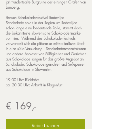
jahrhundertealte Burgruine der einstigen Grafen von
Lamberg.
Besuch Schokoladenfestival Radovljca
Schokolade spielt in der Region um Radovljica
schon lange eine bedeutende Rolle, stammt doch
die bekannteste slowenische Schokoladenmarke
von hier. Während des Schokoladenfestivals
verwandelt sich die pittoreske mittelalterliche Stadt
in eine süße Versuchung. Schokoladenmanufakturen
und andere Anbieter von Süßigkeiten und Gerichten
aus Schokolade sorgen für das größte Angebot an
Schokolade, Schokoladengerichten und Süßspeisen
aus Schokolade in Slowenien.
19.00 Uhr: Rückfahrt
ca. 20.30 Uhr: Ankunft in Klagenfurt
€ 169,-
Reise buchen