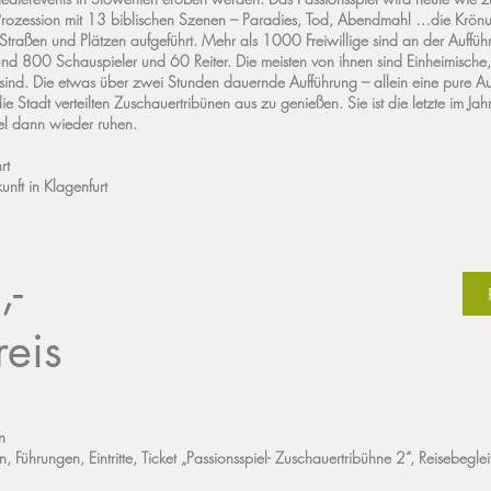
e Prozession mit 13 biblischen Szenen – Paradies, Tod, Abendmahl …die Kr
 Straßen und Plätzen aufgeführt. Mehr als 1000 Freiwillige sind an der Auffü
 rund 800 Schauspieler und 60 Reiter. Die meisten von ihnen sind Einheimische,
ind. Die etwas über zwei Stunden dauernde Aufführung – allein eine pure A
die Stadt verteilten Zuschauertribünen aus zu genießen. Sie ist die letzte im 
iel dann wieder ruhen.
rt
nft in Klagenfurt
,-
reis
n
n, Führungen, Eintritte, Ticket „Passionsspiel- Zuschauertribühne 2“, Reisebegle