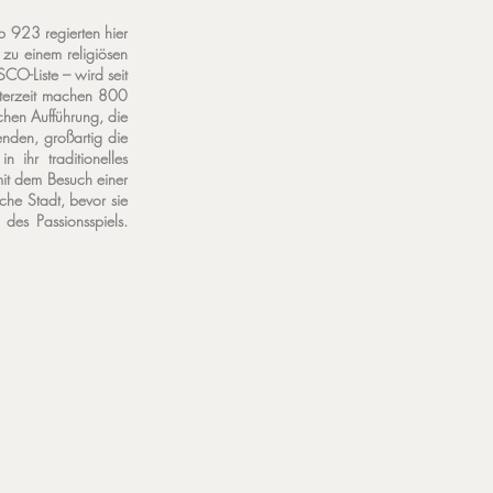
b 923 regierten hier
 zu einem religiösen
SCO-Liste – wird seit
sterzeit machen 800
ichen Aufführung, die
enden, großartig die
ihr traditionelles
mit dem Besuch einer
che Stadt, bevor sie
des Passionsspiels.