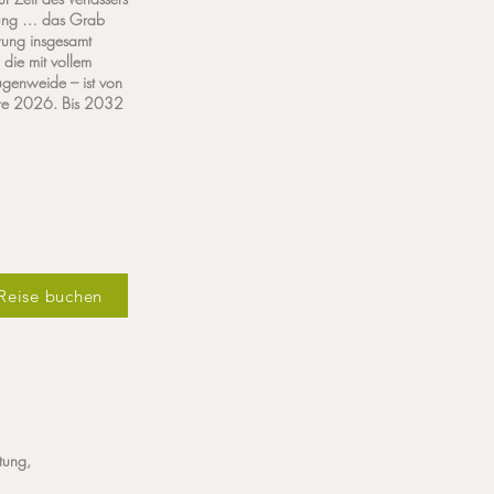
önung … das Grab
hrung insgesamt
 die mit vollem
ugenweide – ist von
Jahre 2026. Bis 2032
Reise buchen
itung,