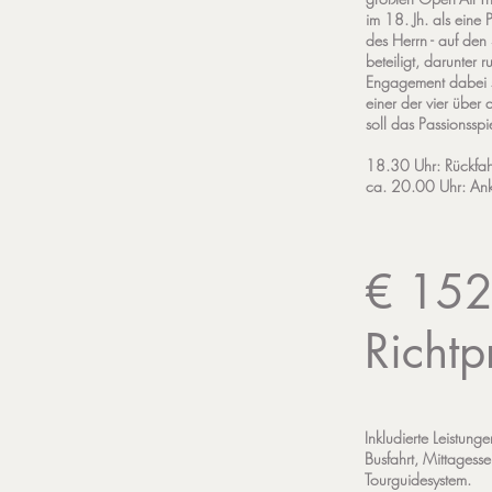
im 18. Jh. als ein
des Herrn - auf den
beteiligt, darunter
Engagement dabei s
einer der vier über 
soll das Passionssp
18.30 Uhr: Rückfah
ca. 20.00 Uhr: Anku
€ 152
Richtp
Inkludierte Leistunge
Busfahrt, Mittagesse
Tourguidesystem.