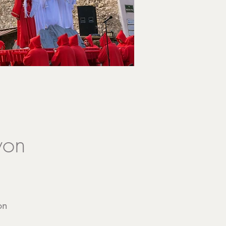
von
on