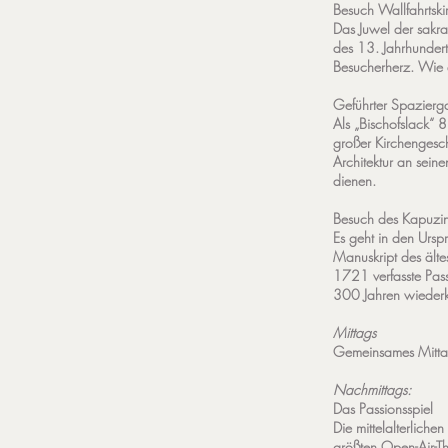
Besuch Wallfahrtsk
Das Juwel der sakra
des 13. Jahrhundert
Besucherherz. Wie 
Geführter Spazierga
Als „Bischofslack“ 8
großer Kirchengesch
Architektur an sein
dienen.
Besuch des Kapuzine
Es geht in den Ursp
Manuskript des älte
1721 verfasste Pass
300 Jahren wiederke
Mittags
Gemeinsames Mittag
Nachmittags:
Das Passionsspiel
Die mittelalterlich
größten Open-Air-Th