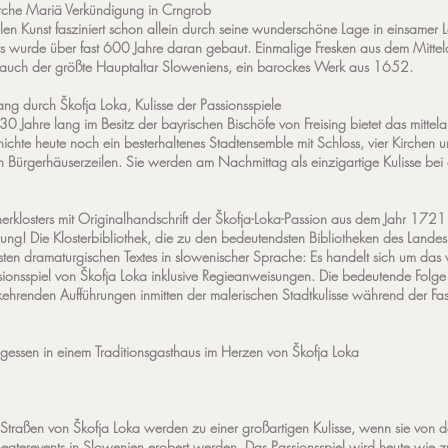
irche Mariä Verkündigung in Crngrob
len Kunst fasziniert schon allein durch seine wunderschöne Lage in einsamer
s wurde über fast 600 Jahre daran gebaut. Einmalige Fresken aus dem Mittela
auch der größte Hauptaltar Sloweniens, ein barockes Werk aus 1652.
ng durch Škofja Loka, Kulisse der Passionsspiele
30 Jahre lang im Besitz der bayrischen Bischöfe von Freising bietet das mittela
ichte heute noch ein besterhaltenes Stadtensemble mit Schloss, vier Kirchen u
en Bürgerhäuserzeilen. Sie werden am Nachmittag als einzigartige Kulisse bei
rklosters mit Originalhandschrift der Škofja-Loka-Passion aus dem Jahr 1721
rung! Die Klosterbibliothek, die zu den bedeutendsten Bibliotheken des Landes 
sten dramaturgischen Textes in slowenischer Sprache: Es handelt sich um das
ionsspiel von Škofja Loka inklusive Regieanweisungen. Die bedeutende Folge 
hrenden Aufführungen inmitten der malerischen Stadtkulisse während der Fast
essen in einem Traditionsgasthaus im Herzen von Škofja Loka
en Straßen von Škofja Loka werden zu einer großartigen Kulisse, wenn sie von
eaterevents in Slowenien erobert werden. Das Passionsspiel wird heute wie zur