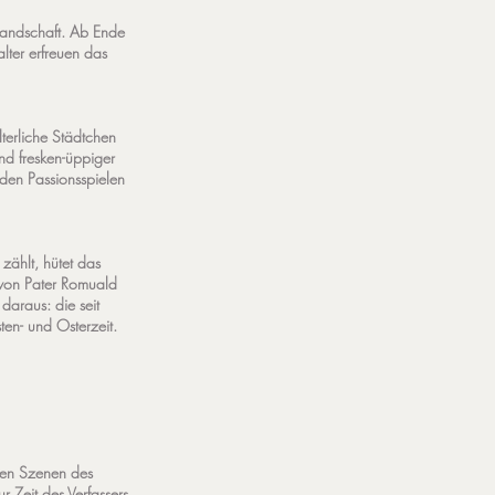
 Landschaft. Ab Ende
lter erfreuen das
lterliche Städtchen
nd fresken-üppiger
 den Passionsspielen
zählt, hütet das
 von Pater Romuald
daraus: die seit
en- und Osterzeit.
 den Szenen des
 Zeit des Verfassers