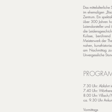
Das mittelalterlich
im ehemaligen „Bisc
Zentrum. Ein spektak
über 300 Jahren ho
Laiendarsteller und 
die Leidensgeschich
Kulisse, berühren
Meisterwerk der The
nahen, kunsthistori
am Nachmittag zur 
Unvergessliche Stun
PROGRA
7.30 Uhr: Abfahrt 
7.40 Uhr: Wörthers
8.00 Uhr: Villach/
ca. 9.30 Uhr Ankun
Vormittags