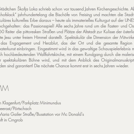
e Städtchen Škofja Loka schrieb schon vor tausend Jahren Kirchengeschichte. A
hofslack“ jahrhundertelang die Bischöfe von Freising und machten die Stadt
uläres kulturelles Erbe daraus – heute als immaterielles Kulturgut auf der UNE
chgehalten: das Passionsspiel! Alle sechs Jahre rund um die Fasten- und O
60 Reiter die pittoresken Straßen und Plätze der Altstadt zur Kulisse der österl
te Jesu unter freiem Himmel darstellt. Spektakulär die Dimension der Mitwirk
d das Engagement und Herzblut, das der Ort und die gesamte Region in 
aterkunst einbringen. Eingestimmt wird in das gewaltige Schauspielerlebnis 
sch hochbedeutenden Wallfahrtskirche, mit einem Rundgang durch die maleris
spektakulären Bühne wird, und mit dem Anblick des Originalmanuskript 
den sind garantiert! Die nächste Chance kommt erst in sechs Jahren wieder.
MM
in Klagenfurt/Parkplatz Minimundus
eerast/Pörtschach
Maria Gailer Straße/Busstation vor Mc Donald's
ft in Crngrob