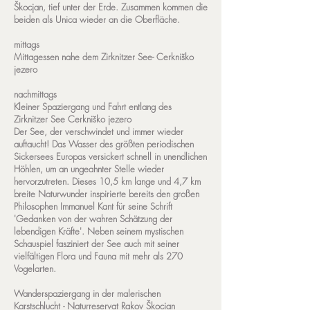
Škocjan, tief unter der Erde. Zusammen kommen die
beiden als Unica wieder an die Oberfläche.
mittags
Mittagessen nahe dem Zirknitzer See- Cerkniško
jezero
nachmittags
Kleiner Spaziergang und Fahrt entlang des
Zirknitzer See Cerkniško jezero
Der See, der verschwindet und immer wieder
auftaucht! Das Wasser des größten periodischen
Sickersees Europas versickert schnell in unendlichen
Höhlen, um an ungeahnter Stelle wieder
hervorzutreten. Dieses 10,5 km lange und 4,7 km
breite Naturwunder inspirierte bereits den großen
Philosophen Immanuel Kant für seine Schrift
'Gedanken von der wahren Schätzung der
lebendigen Kräfte'. Neben seinem mystischen
Schauspiel fasziniert der See auch mit seiner
vielfältigen Flora und Fauna mit mehr als 270
Vogelarten.
Wanderspaziergang in der malerischen
Karstschlucht - Naturreservat Rakov Škocian