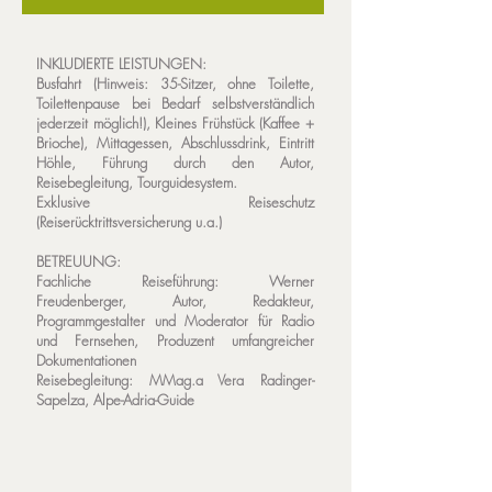
INKLUDIERTE LEISTUNGEN:
Busfahrt (Hinweis: 35-Sitzer, ohne Toilette,
Toilettenpause bei Bedarf selbstverständlich
jederzeit möglich!), Kleines Frühstück (Kaffee +
Brioche), Mittagessen, Abschlussdrink, Eintritt
Höhle, Führung durch den Autor,
Reisebegleitung, Tourguidesystem.
Exklusive Reiseschutz
(Reiserücktrittsversicherung u.a.)
BETREUUNG:
Fachliche Reiseführung: Werner
Freudenberger, Autor, Redakteur,
Programmgestalter und Moderator für Radio
und Fernsehen, Produzent umfangreicher
Dokumentationen
Reisebegleitung: MMag.a Vera Radinger-
Sapelza, Alpe-Adria-Guide