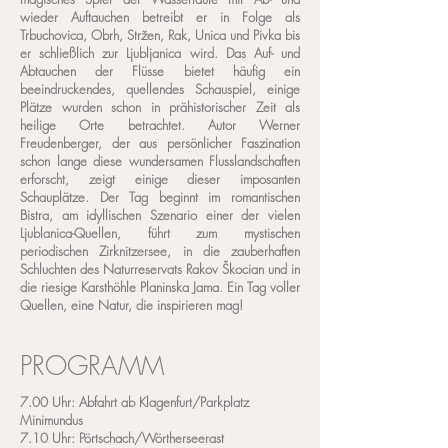
wieder Auftauchen betreibt er in Folge als
Trbuchovica, Obrh, Stržen, Rak, Unica und Pivka bis
er schließlich zur Ljubljanica wird. Das Auf- und
Abtauchen der Flüsse bietet häufig ein
beeindruckendes, quellendes Schauspiel, einige
Plätze wurden schon in prähistorischer Zeit als
heilige Orte betrachtet. Autor Werner
Freudenberger, der aus persönlicher Faszination
schon lange diese wundersamen Flusslandschaften
erforscht, zeigt einige dieser imposanten
Schauplätze. Der Tag beginnt im romantischen
Bistra, am idyllischen Szenario einer der vielen
Ljublanica-Quellen, führt zum mystischen
periodischen Zirknitzersee, in die zauberhaften
Schluchten des Naturreservats Rakov Škocian und in
die riesige Karsthöhle Planinska Jama. Ein Tag voller
Quellen, eine Natur, die inspirieren mag!
PROGRAMM
7.00 Uhr: Abfahrt ab Klagenfurt/Parkplatz
Minimundus
7.10 Uhr: Pörtschach/Wörtherseerast