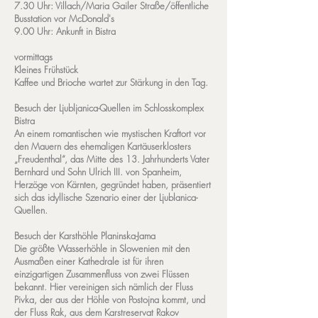
7.30 Uhr: Villach/Maria Gailer Straße/öffentliche
Busstation vor McDonald's
9.00 Uhr: Ankunft in Bistra
vormittags
Kleines Frühstück
Kaffee und Brioche wartet zur Stärkung in den Tag.
Besuch der Ljubljanica-Quellen im Schlosskomplex
Bistra
An einem romantischen wie mystischen Kraftort vor
den Mauern des ehemaligen Kartäuserklosters
„Freudenthal“, das Mitte des 13. Jahrhunderts Vater
Bernhard und Sohn Ulrich III. von Spanheim,
Herzöge von Kärnten, gegründet haben, präsentiert
sich das idyllische Szenario einer der Ljublanica-
Quellen.
Besuch der Karsthöhle Planinska-Jama
Die größte Wasserhöhle in Slowenien mit den
Ausmaßen einer Kathedrale ist für ihren
einzigartigen Zusammenfluss von zwei Flüssen
bekannt. Hier vereinigen sich nämlich der Fluss
Pivka, der aus der Höhle von Postojna kommt, und
der Fluss Rak, aus dem Karstreservat Rakov