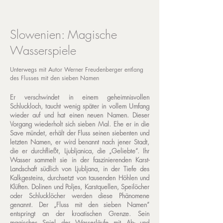
Slowenien: Magische
Wasserspiele
Unterwegs mit Autor Werner Freudenberger entlang
des Flusses mit den sieben Namen
Er verschwindet in einem geheimnisvollen
Schluckloch, taucht wenig später in vollem Umfang
wieder auf und hat einen neuen Namen. Dieser
Vorgang wiederholt sich sieben Mal. Ehe er in die
Save mündet, erhält der Fluss seinen siebenten und
letzten Namen, er wird benannt nach jener Stadt,
die er durchfließt, Ljubljanica, die „Geliebte“. Ihr
Wasser sammelt sie in der faszinierenden Karst-
Landschaft südlich von Ljubljana, in der Tiefe des
Kalkgesteins, durchsetzt von tausenden Höhlen und
Klüften. Dolinen und Poljes, Karstquellen, Speilöcher
oder Schlucklöcher werden diese Phänomene
genannt. Der „Fluss mit den sieben Namen“
entspringt an der kroatischen Grenze. Sein
magisches Spiel der Wasserläufe mit Ab- und