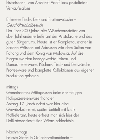
historischen, von Architekt Adolf Loos gestalteten
Verkaufssalons.
Erlesene Tisch-, Bett- und Frotteewäsche –
Geschäftslokalbesuch
Der über 300 Jahre alte Wäscheausstatter war
über Jahrhunderte Lieferant der Aristokratie und des
guten Bürgertums. Heute ist er Komplettausstatter in
Sachen Wäsche bei Adressen wie dem Sultan von
Pahang und dem König von Malaysia. Auf drei
Etagen werden handgewebte Leinen- und
Damastmeterware, Küchen-, Tisch- und Bettwäsche,
Frotteeware und komplette Kollektionen aus eigener
Produktion geboten.
mittags
Gemeinsames Mittagessen beim ehemaligen
Hofspezereienwarenhändler
Anfang 17. Jahrhundert war hier eine
Gewürzkrämerei, später betitelt mit k.u.k.
Hoflieferant, heute erfreut man sich hier der
Delikatesseninstitution Wiens schlechthin.
Nachmittags
Feinste Stoffe in Gründerzeitambiente –