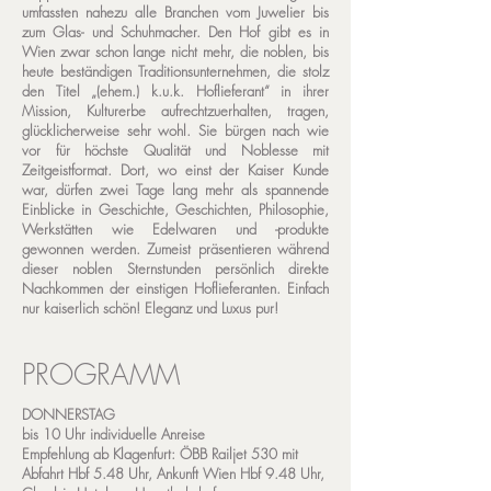
umfassten nahezu alle Branchen vom Juwelier bis
zum Glas- und Schuhmacher. Den Hof gibt es in
Wien zwar schon lange nicht mehr, die noblen, bis
heute beständigen Traditionsunternehmen, die stolz
den Titel „(ehem.) k.u.k. Hoflieferant“ in ihrer
Mission, Kulturerbe aufrechtzuerhalten, tragen,
glücklicherweise sehr wohl. Sie bürgen nach wie
vor für höchste Qualität und Noblesse mit
Zeitgeistformat. Dort, wo einst der Kaiser Kunde
war, dürfen zwei Tage lang mehr als spannende
Einblicke in Geschichte, Geschichten, Philosophie,
Werkstätten wie Edelwaren und -produkte
gewonnen werden. Zumeist präsentieren während
dieser noblen Sternstunden persönlich direkte
Nachkommen der einstigen Hoflieferanten. Einfach
nur kaiserlich schön! Eleganz und Luxus pur!
PROGRAMM
DONNERSTAG
bis 10 Uhr
individuelle Anreise
Empfehlung ab Klagenfurt: ÖBB Railjet 530 mit
Abfahrt Hbf 5.48 Uhr, Ankunft Wien Hbf 9.48 Uhr,