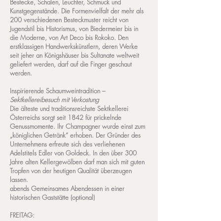
Bestecke, Schalen, Leuchter, Schmuck und
Kunstgegenstände. Die Formenvielfalt der mehr als
200 verschiedenen Besteckmuster reicht von
Jugendstil bis Historismus, von Biedermeier bis in
die Moderne, von Art Deco bis Rokoko. Den
erstklassigen Handwerkskünstlern, deren Werke
seit jeher an Königshäuser bis Sultanate weltweit
geliefert werden, darf auf die Finger geschaut
werden.
Inspirierende Schaumweintradition –
Sektkellereibesuch mit Verkostung
Die älteste und traditionsreichste Sektkellerei
Österreichs sorgt seit 1842 für prickelnde
Genussmomente. Ihr Champagner wurde einst zum
„königlichen Getränk“ erhoben. Der Gründer des
Unternehmens erfreute sich des verliehenen
Adelstitels Edler von Goldeck. In den über 300
Jahre alten Kellergewölben darf man sich mit guten
Tropfen von der heutigen Qualität überzeugen
lassen.
abends
Gemeinsames Abendessen in einer
historischen Gaststätte
(optional)
FREITAG: