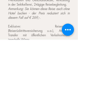
Werkstätten und Geschäftslokale, Verkostung
in der Sektkellerei, 2-tägige Reisebegleitung.
Anmerkung: Sie können diese Reise auch ohne
Hotel buchen - der Preis reduziert sich in
diesem Fall auf € 269,-.
Exklusive:
Reiseschutz
(Reiserücktrittsversicherung u.a.), Anreise,
Transfer mit öffentlichen Verkehrsmitteln
innerhalb Wiens.
Betreuung:
Führungen:
teils Nachkommen von zu Kaisers
Zeiten aktiven k.uk. Hoflieferanten, teils
andere Expert/innen ihres Fachs
Reisebegleitung:
Mag.a Regina Rauch-Krainer,
MAS