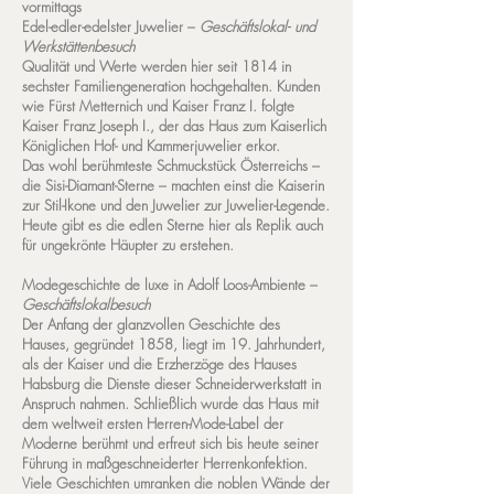
vormittags
Edel-edler-edelster Juwelier –
Geschäftslokal- und
Werkstättenbesuch
Qualität und Werte werden hier seit 1814 in
sechster Familiengeneration hochgehalten. Kunden
wie Fürst Metternich und Kaiser Franz I. folgte
Kaiser Franz Joseph I., der das Haus zum Kaiserlich
Königlichen Hof- und Kammerjuwelier erkor.
Das wohl berühmteste Schmuckstück Österreichs –
die Sisi-Diamant-Sterne – machten einst die Kaiserin
zur Stil-Ikone und den Juwelier zur Juwelier-Legende.
Heute gibt es die edlen Sterne hier als Replik auch
für ungekrönte Häupter zu erstehen.
Modegeschichte de luxe in Adolf Loos-Ambiente –
Geschäftslokalbesuch
Der Anfang der glanzvollen Geschichte des
Hauses, gegründet 1858, liegt im 19. Jahrhundert,
als der Kaiser und die Erzherzöge des Hauses
Habsburg die Dienste dieser Schneiderwerkstatt in
Anspruch nahmen. Schließlich wurde das Haus mit
dem weltweit ersten Herren-Mode-Label der
Moderne berühmt und erfreut sich bis heute seiner
Führung in maßgeschneiderter Herrenkonfektion.
Viele Geschichten umranken die noblen Wände der