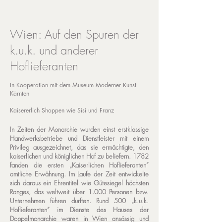
Wien: Auf den Spuren der
k.u.k. und anderer
Hoflieferanten
In Kooperation mit dem Museum Moderner Kunst
Kärnten
Kaisererlich Shoppen wie Sisi und Franz
In Zeiten der Monarchie wurden einst erstklassige
Handwerksbetriebe und Dienstleister mit einem
Privileg ausgezeichnet, das sie ermächtigte, den
kaiserlichen und königlichen Hof zu beliefern. 1782
fanden die ersten „Kaiserlichen Hoflieferanten“
amtliche Erwähnung. Im Laufe der Zeit entwickelte
sich daraus ein Ehrentitel wie Gütesiegel höchsten
Ranges, das weltweit über 1.000 Personen bzw.
Unternehmen führen durften. Rund 500 „k.u.k.
Hoflieferanten“ im Dienste des Hauses der
Doppelmonarchie waren in Wien ansässig und