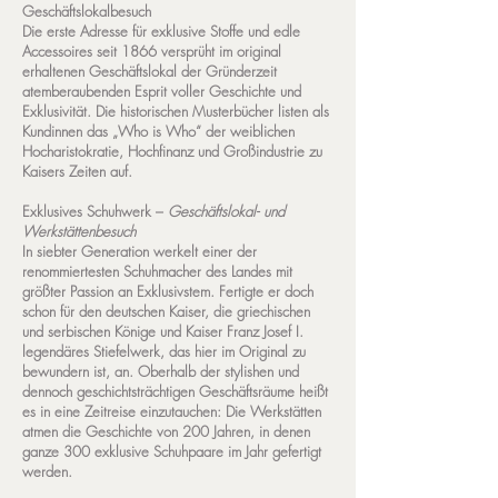
Geschäftslokalbesuch
Die erste Adresse für exklusive Stoffe und edle
Accessoires seit 1866 versprüht im original
erhaltenen Geschäftslokal der Gründerzeit
atemberaubenden Esprit voller Geschichte und
Exklusivität. Die historischen Musterbücher listen als
Kundinnen das „Who is Who“ der weiblichen
Hocharistokratie, Hochfinanz und Großindustrie zu
Kaisers Zeiten auf.
Exklusives Schuhwerk –
Geschäftslokal- und
Werkstättenbesuch
In siebter Generation werkelt einer der
renommiertesten Schuhmacher des Landes mit
größter Passion an Exklusivstem. Fertigte er doch
schon für den deutschen Kaiser, die griechischen
und serbischen Könige und Kaiser Franz Josef I.
legendäres Stiefelwerk, das hier im Original zu
bewundern ist, an. Oberhalb der stylishen und
dennoch geschichtsträchtigen Geschäftsräume heißt
es in eine Zeitreise einzutauchen: Die Werkstätten
atmen die Geschichte von 200 Jahren, in denen
ganze 300 exklusive Schuhpaare im Jahr gefertigt
werden.