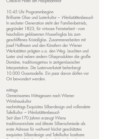
Check-in Hotel am Hauptbahnhof
10.45 Uhr Programmbeginn
Brilliante Glas- und Lusterkultur –
Werkstättenbesuch
In sechster Generation steht der Familienbetrieb,
gegründet 1823, für virtuose Feinstarbeit - vom
hauchdünn geblasenen Musselinglas bis zum
geschliffenes Kristallglas. Zusammenarbeiten mit
Josef Hoffmann und den Künstlern der Wiener
Werkstätten prägten u.a. den Weg. Leuchten und
Luster sind neben andern Glasprodukten die große
Domäne, traditionsgetreu in zeitgenössischer
Interpretation. Die Lusterwerkstatt beherbergt
10.000 Gussmodelle. Ein paar davon dürfen vor
Ort bewundert werden.
mittags
Gemeinsames Mittagessen nach Wiener
Wirtshauskultur
nachmittags
Exquisites Silberdesign und vollendete
Tafelkultur
– Werkstättenbesuch
Seit über170 Jahren erzeugt Wiens
traditionsreichste und älteste Silberschmiede als
erste Adresse für weltweit höchst geschätztes
exquisites Silberdesign und Tafelkultur kostbare